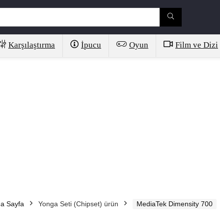
Karşılaştırma
İpucu
Oyun
Film ve Dizi
a Sayfa
Yonga Seti (Chipset) ürün
MediaTek Dimensity 700