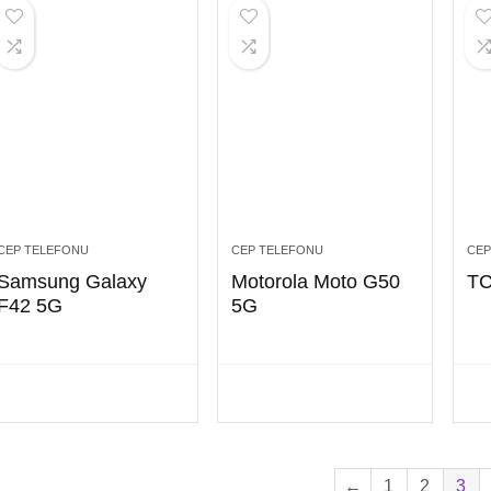
CEP TELEFONU
CEP TELEFONU
CEP
Samsung Galaxy
Motorola Moto G50
TC
F42 5G
5G
←
1
2
3