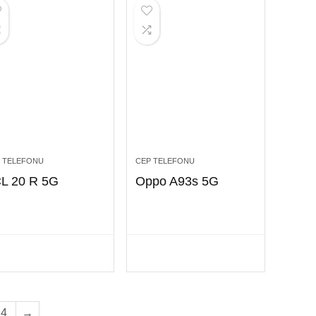
 TELEFONU
CEP TELEFONU
L 20 R 5G
Oppo A93s 5G
4
→