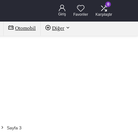
0
Giriş
Favoriler
Karşılaştır
Otomobil
Diğer
Sayfa 3