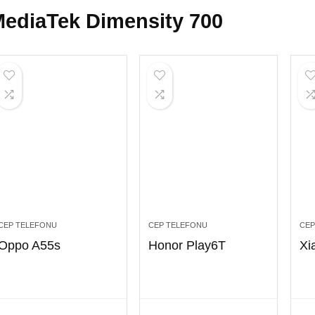
ediaTek Dimensity 700
CEP TELEFONU
CEP TELEFONU
CEP
Oppo A55s
Honor Play6T
Xi