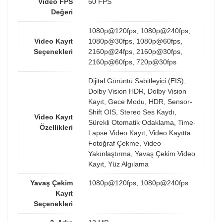
Video FPS
60 FPS
Değeri
1080p@120fps, 1080p@240fps,
Video Kayıt
1080p@30fps, 1080p@60fps,
Seçenekleri
2160p@24fps, 2160p@30fps,
2160p@60fps, 720p@30fps
Dijital Görüntü Sabitleyici (EIS),
Dolby Vision HDR, Dolby Vision
Kayıt, Gece Modu, HDR, Sensor-
Shift OIS, Stereo Ses Kaydı,
Video Kayıt
Sürekli Otomatik Odaklama, Time-
Özellikleri
Lapse Video Kayıt, Video Kayıtta
Fotoğraf Çekme, Video
Yakınlaştırma, Yavaş Çekim Video
Kayıt, Yüz Algılama
Yavaş Çekim
1080p@120fps, 1080p@240fps
Kayıt
Seçenekleri