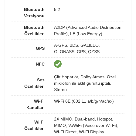
Bluetooth
5.2
Versiyonu
Bluetooth
A2DP (Advanced Audio Distribution
Özellikleri
Profile), LE (Low Energy)
A-GPS, BDS, GALILEO,
GPS
GLONASS, GPS, QZSS
NFC
Çift Hoparlör, Dolby Atmos, Özel
Ses
mikrofon ile aktif gürültü iptali,
Özellikleri
Stereo
Wi-Fi
Wi-Fi 6E (802.11 a/b/g/n/ac/ax)
Kanalları
2X MIMO, Dual-band, Hotspot,
Wi Fi
MIMO, VoWiFi (Voice over Wi-Fi),
Özellikleri
Wi-Fi Direct, Wi-Fi Display