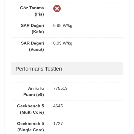
Göz Tanıma
(İris)
SAR Değeri
0.98 W/kg
(Kafa)
SAR Değeri
0.99 W/kg
(Vücut)
Performans Testleri
AnTuTu
775519
Puanı (v9)
Geekbench 5
4645
(Multi Core)
Geekbench 5
1727
(Single Core)