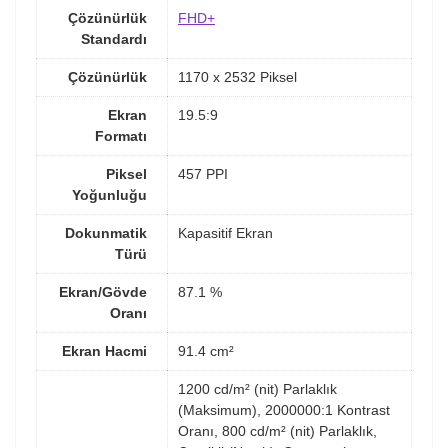
Çözünürlük
FHD+
Standardı
Çözünürlük
1170 x 2532 Piksel
Ekran
19.5:9
Formatı
Piksel
457 PPI
Yoğunluğu
Dokunmatik
Kapasitif Ekran
Türü
Ekran/Gövde
87.1 %
Oranı
Ekran Hacmi
91.4 cm²
1200 cd/m² (nit) Parlaklık
(Maksimum), 2000000:1 Kontrast
Oranı, 800 cd/m² (nit) Parlaklık,