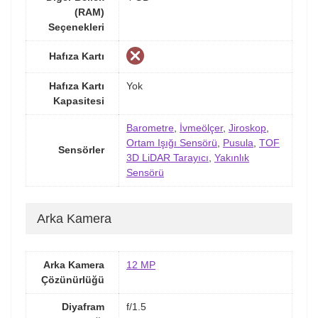
(RAM)
Seçenekleri
Hafıza Kartı
Hafıza Kartı
Yok
Kapasitesi
Barometre
,
İvmeölçer
,
Jiroskop
,
Ortam Işığı Sensörü
,
Pusula
,
TOF
Sensörler
3D LiDAR Tarayıcı
,
Yakınlık
Sensörü
Arka Kamera
Arka Kamera
12 MP
Çözünürlüğü
Diyafram
f/1.5