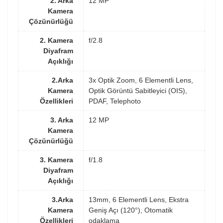
2. Arka
12 MP
Kamera
Çözünürlüğü
2. Kamera
f/2.8
Diyafram
Açıklığı
2.Arka
3x Optik Zoom, 6 Elementli Lens,
Kamera
Optik Görüntü Sabitleyici (OIS),
Özellikleri
PDAF, Telephoto
3. Arka
12 MP
Kamera
Çözünürlüğü
3. Kamera
f/1.8
Diyafram
Açıklığı
3.Arka
13mm, 6 Elementli Lens, Ekstra
Kamera
Geniş Açı (120°), Otomatik
Özellikleri
odaklama