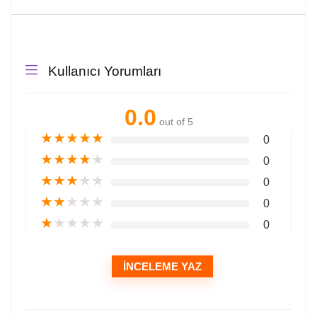
Kullanıcı Yorumları
0.0
out of 5
★
★
★
★
★
0
★
★
★
★
★
0
★
★
★
★
★
0
★
★
★
★
★
0
★
★
★
★
★
0
İNCELEME YAZ