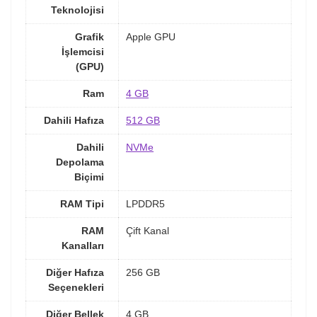
Teknolojisi
Grafik
Apple GPU
İşlemcisi
(GPU)
Ram
4 GB
Dahili Hafıza
512 GB
Dahili
NVMe
Depolama
Biçimi
RAM Tipi
LPDDR5
RAM
Çift Kanal
Kanalları
Diğer Hafıza
256 GB
Seçenekleri
Diğer Bellek
4 GB