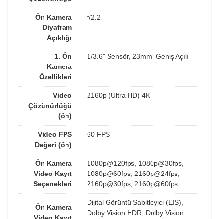
Ön Kamera
f/2.2
Diyafram
Açıklığı
1. Ön
1/3.6" Sensör, 23mm, Geniş Açılı
Kamera
Özellikleri
Video
2160p (Ultra HD) 4K
Çözünürlüğü
(ön)
Video FPS
60 FPS
Değeri (ön)
Ön Kamera
1080p@120fps, 1080p@30fps,
Video Kayıt
1080p@60fps, 2160p@24fps,
Seçenekleri
2160p@30fps, 2160p@60fps
Dijital Görüntü Sabitleyici (EIS),
Ön Kamera
Dolby Vision HDR, Dolby Vision
Video Kayıt