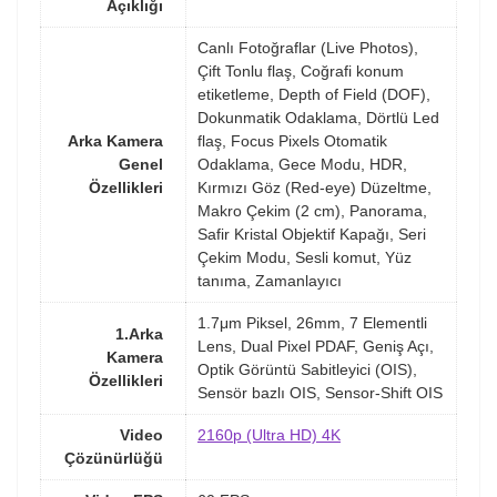
Açıklığı
Canlı Fotoğraflar (Live Photos),
Çift Tonlu flaş, Coğrafi konum
etiketleme, Depth of Field (DOF),
Dokunmatik Odaklama, Dörtlü Led
Arka Kamera
flaş, Focus Pixels Otomatik
Genel
Odaklama, Gece Modu, HDR,
Özellikleri
Kırmızı Göz (Red-eye) Düzeltme,
Makro Çekim (2 cm), Panorama,
Safir Kristal Objektif Kapağı, Seri
Çekim Modu, Sesli komut, Yüz
tanıma, Zamanlayıcı
1.7μm Piksel, 26mm, 7 Elementli
1.Arka
Lens, Dual Pixel PDAF, Geniş Açı,
Kamera
Optik Görüntü Sabitleyici (OIS),
Özellikleri
Sensör bazlı OIS, Sensor-Shift OIS
Video
2160p (Ultra HD) 4K
Çözünürlüğü