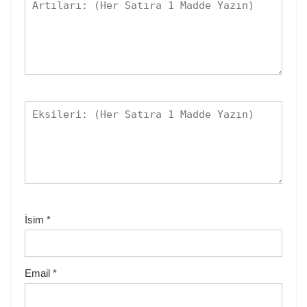
İsim
*
Email
*