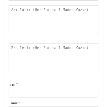
İsim
*
Email
*