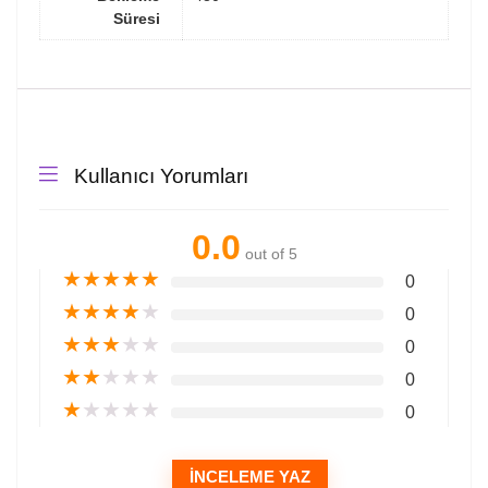
Süresi
Kullanıcı Yorumları
0.0
out of 5
★
★
★
★
★
0
★
★
★
★
★
0
★
★
★
★
★
0
★
★
★
★
★
0
★
★
★
★
★
0
İNCELEME YAZ