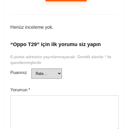
Henüz inceleme yok.
“Oppo T29” için ilk yorumu siz yapın
E-posta adresiniz yayınlanmayacak.
Gerekli alanlar
*
ile
işaretlenmişlerdir
Puanınız
Yorumun
*