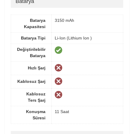
Batarya
Batarya
3150 mAh
Kapasitesi
Batarya Tipi
Li-Ion (Lithium Ion )
Değiştirilebilir
Batarya
Hızlı Şarj
Kablosuz Şarj
Kablosuz
Ters Şarj
Konuşma
11 Saat
Süresi