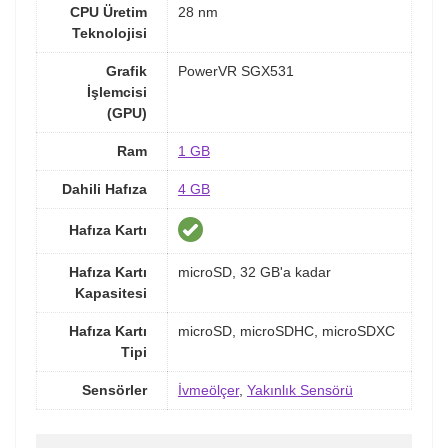
CPU Üretim
28 nm
Teknolojisi
Grafik
PowerVR SGX531
İşlemcisi
(GPU)
Ram
1 GB
Dahili Hafıza
4 GB
Hafıza Kartı
Hafıza Kartı
microSD, 32 GB'a kadar
Kapasitesi
Hafıza Kartı
microSD, microSDHC, microSDXC
Tipi
Sensörler
İvmeölçer
,
Yakınlık Sensörü