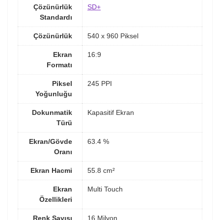
Çözünürlük
SD+
Standardı
Çözünürlük
540 x 960 Piksel
Ekran
16:9
Formatı
Piksel
245 PPI
Yoğunluğu
Dokunmatik
Kapasitif Ekran
Türü
Ekran/Gövde
63.4 %
Oranı
Ekran Hacmi
55.8 cm²
Ekran
Multi Touch
Özellikleri
Renk Sayısı
16 Milyon