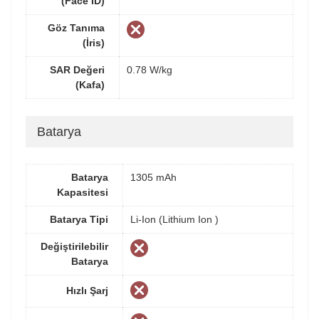
(Face ID)
Göz Tanıma
(İris)
SAR Değeri
0.78 W/kg
(Kafa)
Batarya
Batarya
1305 mAh
Kapasitesi
Batarya Tipi
Li-Ion (Lithium Ion )
Değiştirilebilir
Batarya
Hızlı Şarj