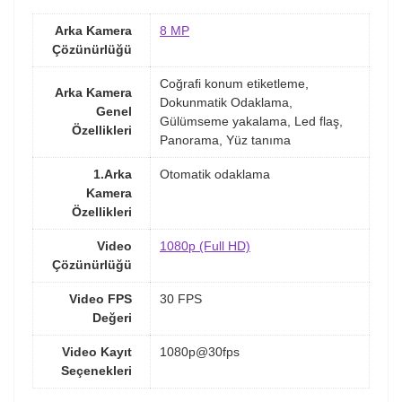
Arka Kamera
8 MP
Çözünürlüğü
Coğrafi konum etiketleme,
Arka Kamera
Dokunmatik Odaklama,
Genel
Gülümseme yakalama, Led flaş,
Özellikleri
Panorama, Yüz tanıma
1.Arka
Otomatik odaklama
Kamera
Özellikleri
Video
1080p (Full HD)
Çözünürlüğü
Video FPS
30 FPS
Değeri
Video Kayıt
1080p@30fps
Seçenekleri