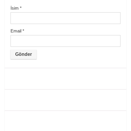
İsim
*
Email
*