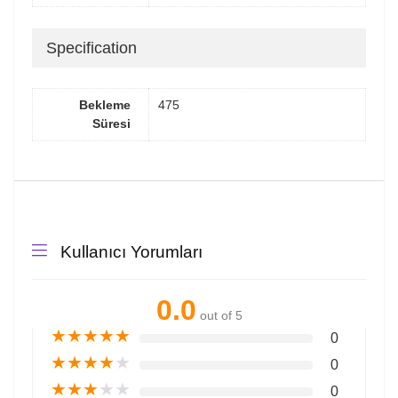
Specification
Bekleme
475
Süresi
Kullanıcı Yorumları
0.0
out of 5
★
★
★
★
★
0
★
★
★
★
★
0
★
★
★
★
★
0