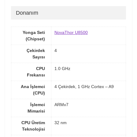
Donanım
Yonga Seti
NovaThor U8500
(Chipset)
Çekirdek
4
Sayısı
CPU
1.0 GHz
Frekansı
Ana İşlemci
4 Çekirdek, 1 GHz Cortex – A9
(CPU)
İşlemci
ARMv7
Mimarisi
CPU Üretim
32 nm
Teknolojisi