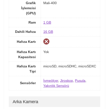
Grafik
Mali-400
İşlemcisi
(GPU)
Ram
1 GB
Dahili Hafıza
16 GB
Hafıza Kartı
Hafıza Kartı
Yok
Kapasitesi
Hafıza Kartı
microSD, microSDHC, microSDXC
Tipi
İvmeölçer
,
Jiroskop
,
Pusula
,
Sensörler
Yakınlık Sensörü
Arka Kamera