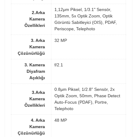
1,12μm Piksel, 1/3.1" Sensör,
2.Arka
135mm, 5x Optik Zoom, Optik
Kamera
Görüntü Sabitleyici (OIS), PDAF,
Özellikleri
Periscope, Telephoto
3. Arka
32 MP
Kamera
Çözünürlüğü
3. Kamera
f/2.1
Diyafram
Açıklığı
0.8µm Piksel, 1/2.8" Sensör, 2x
3.Arka
Optik Zoom, 50mm, Phase Detect
Kamera
Auto-Focus (PDAF), Portre,
Özellikleri
Telephoto
4. Arka
48 MP
Kamera
Çözünürlüğü