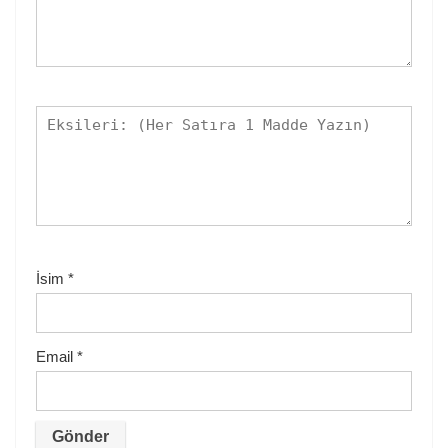
İsim
*
Email
*