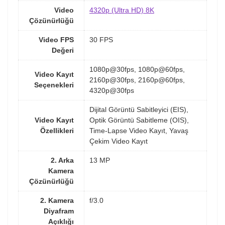
Video
4320p (Ultra HD) 8K
Çözünürlüğü
Video FPS
30 FPS
Değeri
1080p@30fps, 1080p@60fps,
Video Kayıt
2160p@30fps, 2160p@60fps,
Seçenekleri
4320p@30fps
Dijital Görüntü Sabitleyici (EIS),
Video Kayıt
Optik Görüntü Sabitleme (OIS),
Özellikleri
Time-Lapse Video Kayıt, Yavaş
Çekim Video Kayıt
2. Arka
13 MP
Kamera
Çözünürlüğü
2. Kamera
f/3.0
Diyafram
Açıklığı