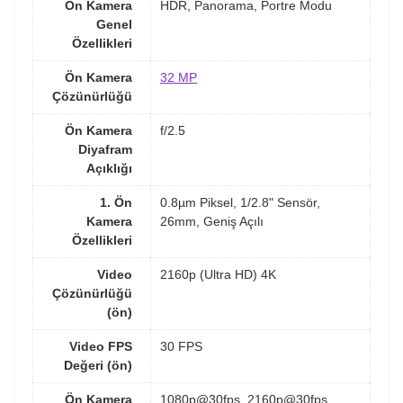
Ön Kamera
HDR, Panorama, Portre Modu
Genel
Özellikleri
Ön Kamera
32 MP
Çözünürlüğü
Ön Kamera
f/2.5
Diyafram
Açıklığı
1. Ön
0.8µm Piksel, 1/2.8" Sensör,
Kamera
26mm, Geniş Açılı
Özellikleri
Video
2160p (Ultra HD) 4K
Çözünürlüğü
(ön)
Video FPS
30 FPS
Değeri (ön)
Ön Kamera
1080p@30fps, 2160p@30fps