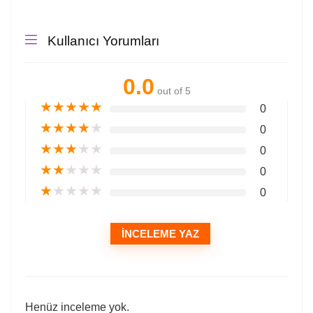
Kullanıcı Yorumları
0.0
out of 5
★
★
★
★
★
0
★
★
★
★
★
0
★
★
★
★
★
0
★
★
★
★
★
0
★
★
★
★
★
0
İNCELEME YAZ
Henüz inceleme yok.