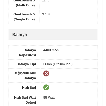
Geekbench 5
1143
(Multi Core)
Geekbench 5
3749
(Single Core)
Batarya
Batarya
4400 mAh
Kapasitesi
Batarya Tipi
Li-Ion (Lithium Ion )
Değiştirilebilir
Batarya
Hızlı Şarj
Hızlı Şarj Watt
55 Watt
Değeri