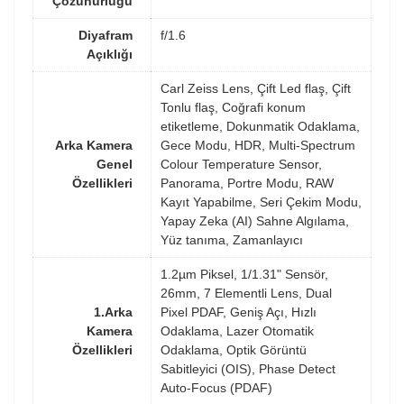
Çözünürlüğü
Diyafram
f/1.6
Açıklığı
Carl Zeiss Lens, Çift Led flaş, Çift
Tonlu flaş, Coğrafi konum
etiketleme, Dokunmatik Odaklama,
Arka Kamera
Gece Modu, HDR, Multi-Spectrum
Genel
Colour Temperature Sensor,
Özellikleri
Panorama, Portre Modu, RAW
Kayıt Yapabilme, Seri Çekim Modu,
Yapay Zeka (AI) Sahne Algılama,
Yüz tanıma, Zamanlayıcı
1.2µm Piksel, 1/1.31" Sensör,
26mm, 7 Elementli Lens, Dual
1.Arka
Pixel PDAF, Geniş Açı, Hızlı
Kamera
Odaklama, Lazer Otomatik
Özellikleri
Odaklama, Optik Görüntü
Sabitleyici (OIS), Phase Detect
Auto-Focus (PDAF)