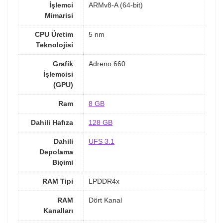
İşlemci
ARMv8-A (64-bit)
Mimarisi
CPU Üretim
5 nm
Teknolojisi
Grafik
Adreno 660
İşlemcisi
(GPU)
Ram
8 GB
Dahili Hafıza
128 GB
Dahili
UFS 3.1
Depolama
Biçimi
RAM Tipi
LPDDR4x
RAM
Dört Kanal
Kanalları