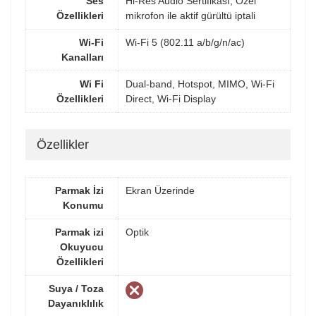
Ses
Hi-Res Audio Sertifikası, Özel
Özellikleri
mikrofon ile aktif gürültü iptali
Wi-Fi
Wi-Fi 5 (802.11 a/b/g/n/ac)
Kanalları
Wi Fi
Dual-band, Hotspot, MIMO, Wi-Fi
Özellikleri
Direct, Wi-Fi Display
Özellikler
Parmak İzi
Ekran Üzerinde
Konumu
Parmak izi
Optik
Okuyucu
Özellikleri
Suya / Toza
Dayanıklılık