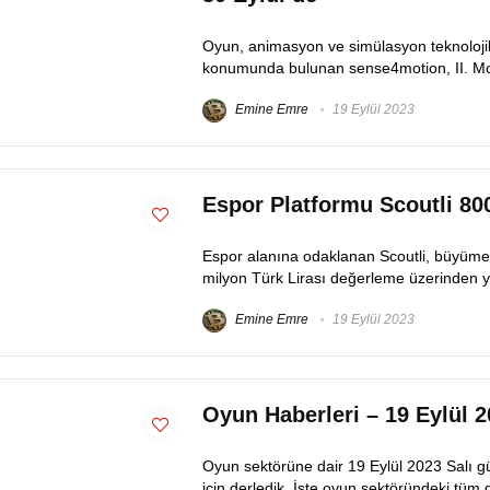
Oyun, animasyon ve simülasyon teknolojil
konumunda bulunan sense4motion, II. Moti
Emine Emre
19 Eylül 2023
Espor Platformu Scoutli 800
Espor alanına odaklanan Scoutli, büyüme tr
milyon Türk Lirası değerleme üzerinden yat
Emine Emre
19 Eylül 2023
Oyun Haberleri – 19 Eylül 
Oyun sektörüne dair 19 Eylül 2023 Salı g
için derledik. İşte oyun sektöründeki tüm 