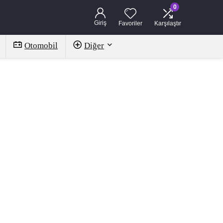
0
Giriş
Favoriler
Karşılaştır
Otomobil
Diğer