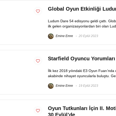
Global Oyun Etkinliği Ludu
Ludum Dare 54 edisyonu geldi çattı. Globa
ilk gelen organizasyonlardan biri olan Lud
Emine Emre
20 Eylül 2023
Starfield Oyuncu Yorumları
İlk kez 2018 yılındaki E3 Oyun Fuarı’nda 
akabinde nihayet oyuncularla buluştu. Ge
Emine Emre
19 Eylül 2023
Oyun Tutkunları İçin II. Mo
30 Eylül’de