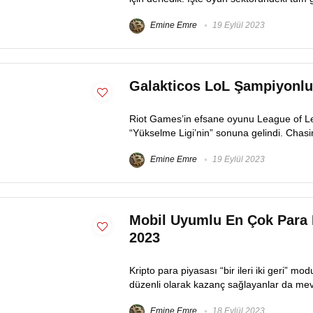
Emine Emre
19 Eylül 2023
Galakticos LoL Şampiyonluk
Riot Games’in efsane oyunu League of Le
“Yükselme Ligi’nin” sonuna gelindi. Chasi
Emine Emre
19 Eylül 2023
Mobil Uyumlu En Çok Para 
2023
Kripto para piyasası “bir ileri iki geri” 
düzenli olarak kazanç sağlayanlar da mevc
Emine Emre
18 Eylül 2023