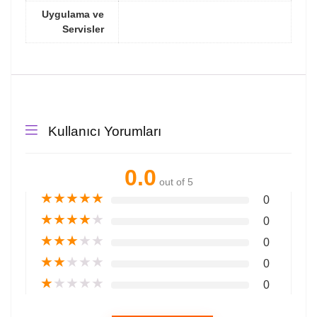
Uygulama ve
Servisler
Kullanıcı Yorumları
0.0
out of 5
★
★
★
★
★
0
★
★
★
★
★
0
★
★
★
★
★
0
★
★
★
★
★
0
★
★
★
★
★
0