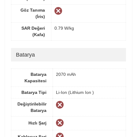
Göz Tanıma
(İris)
SAR Değeri
0.79 W/kg
(Kafa)
Batarya
Batarya
2070 mAh
Kapasitesi
Batarya Tipi
Li-Ion (Lithium Ion )
Değiştirilebilir
Batarya
Hızlı Şarj
Kablosuz Şarj