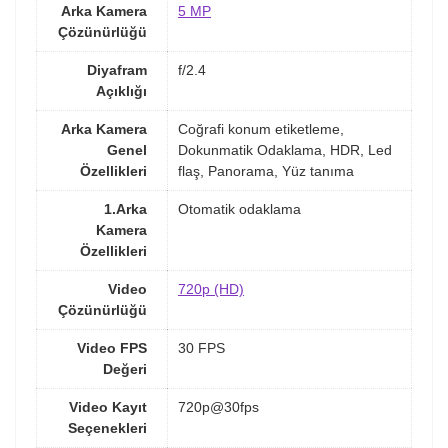
Arka Kamera
5 MP
Çözünürlüğü
Diyafram
f/2.4
Açıklığı
Arka Kamera
Coğrafi konum etiketleme,
Genel
Dokunmatik Odaklama, HDR, Led
Özellikleri
flaş, Panorama, Yüz tanıma
1.Arka
Otomatik odaklama
Kamera
Özellikleri
Video
720p (HD)
Çözünürlüğü
Video FPS
30 FPS
Değeri
Video Kayıt
720p@30fps
Seçenekleri