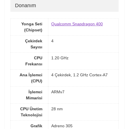
Donanım
Yonga Seti
Qualcomm Snapdragon 400
(Chipset)
Çekirdek
4
Sayısı
CPU
1.20 GHz
Frekansı
Ana İşlemci
4 Çekirdek, 1.2 GHz Cortex-A7
(CPU)
İşlemci
ARMv7
Mimarisi
CPU Üretim
28 nm
Teknolojisi
Grafik
Adreno 305