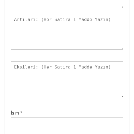
İsim
*