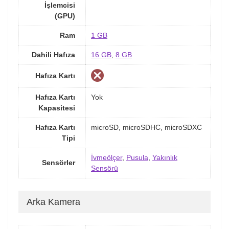
İşlemcisi
(GPU)
Ram
1 GB
Dahili Hafıza
16 GB
,
8 GB
Hafıza Kartı
Hafıza Kartı
Yok
Kapasitesi
Hafıza Kartı
microSD, microSDHC, microSDXC
Tipi
İvmeölçer
,
Pusula
,
Yakınlık
Sensörler
Sensörü
Arka Kamera