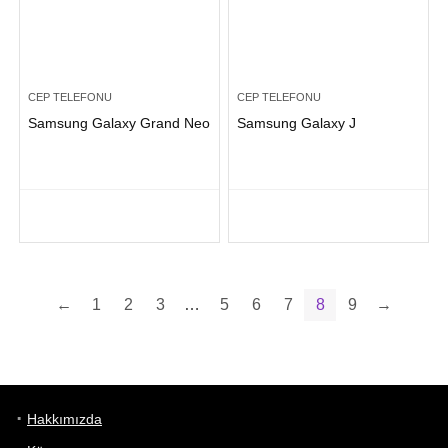
CEP TELEFONU
CEP TELEFONU
Samsung Galaxy Grand Neo
Samsung Galaxy J
←
1
2
3
…
5
6
7
8
9
→
Hakkımızda