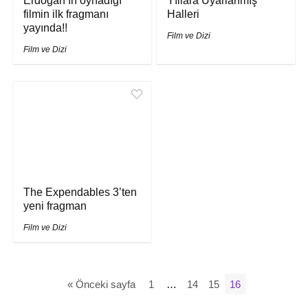
Erdoğan’ın oynadığı
Yıllara Uyarlanmış
filmin ilk fragmanı
Halleri
yayında!!
Film ve Dizi
Film ve Dizi
The Expendables 3’ten
yeni fragman
Film ve Dizi
« Önceki sayfa
1
…
14
15
16