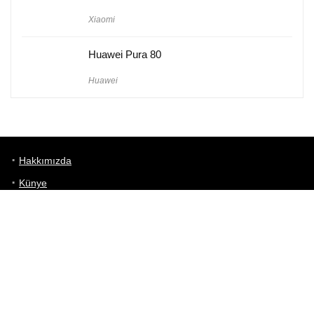
Xiaomi
Huawei Pura 80
Huawei
Hakkımızda
Künye
Gizlilik Politikası
Kullanım Koşulları
iletişim
Telefon Karşılaştırma
Bizi takip edin!