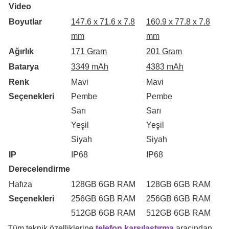
Video
Boyutlar
147.6 x 71.6 x 7.8
160.9 x 77.8 x 7.8
mm
mm
Ağırlık
171 Gram
201 Gram
Batarya
3349 mAh
4383 mAh
Renk
Mavi
Mavi
Seçenekleri
Pembe
Pembe
Sarı
Sarı
Yeşil
Yeşil
Siyah
Siyah
IP
IP68
IP68
Derecelendirme
Hafıza
128GB 6GB RAM
128GB 6GB RAM
Seçenekleri
256GB 6GB RAM
256GB 6GB RAM
512GB 6GB RAM
512GB 6GB RAM
Tüm teknik özelliklerine
telefon karşılaştırma
aracından