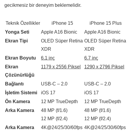
gecikmesiz bir deneyim beklemelidir.
Teknik Özellikler
iPhone 15
iPhone 15 Plus
Yonga Seti
Apple A16 Bionic
Apple A16 Bionic
Ekran Tipi
OLED Süper Retina
OLED Süper Retina
XDR
XDR
Ekran Boyutu
6.1 inç
6.7 inç
Ekran
1179 x 2556 Piksel
1290 x 2796 Piksel
Çözünürlüğü
Bağlantı
USB-C – 2.0
USB-C – 2.0
İşletim Sistemi
iOS 17
iOS 17
Ön Kamera
12 MP TrueDepth
12 MP TrueDepth
Arka Kamera
48 MP (f/1.6)
48 MP (f/1.6)
12 MP (f/2.4)
12 MP (f/2.4)
Arka Kamera
4K@24/25/30/60fps
4K@24/25/30/60fps