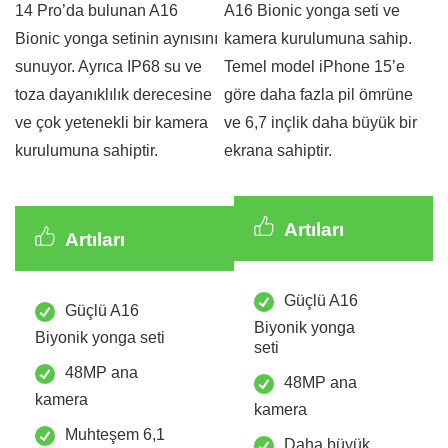
14 Pro’da bulunan A16
A16 Bionic yonga seti ve
Bionic yonga setinin aynısını
kamera kurulumuna sahip.
sunuyor. Ayrıca IP68 su ve
Temel model iPhone 15’e
toza dayanıklılık derecesine
göre daha fazla pil ömrüne
ve çok yetenekli bir kamera
ve 6,7 inçlik daha büyük bir
kurulumuna sahiptir.
ekrana sahiptir.
Artıları
Artıları
Güçlü A16
Güçlü A16
Biyonik yonga
Biyonik yonga seti
seti
48MP ana
48MP ana
kamera
kamera
Muhteşem 6,1
Daha büyük