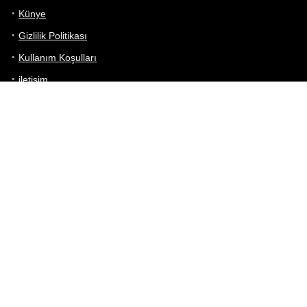
Künye
Gizlilik Politikası
Kullanım Koşulları
iletişim
Telefon Karşılaştırma
Bizi takip edin!
Yoğun çabalarımıza rağmen Telefon Teknik Özellikleri sayfamızdaki
bilgilerin %100 doğru olduğunu garanti edemeyiz.
Belirli bir teknik özellik sizin için hayati önem taşıyorsa, her zaman
telefon satıcısına danışmanızı öneririz; bunun için en iyi yol doğrudan