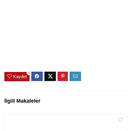
0
Kaydet
İlgili Makaleler