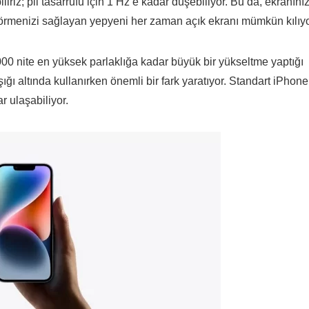
iriz; pil tasarrufu için 1 Hz’e kadar düşebiliyor. Bu da, ekranını
görmenizi sağlayan yepyeni her zaman açık ekranı mümkün kılıyo
000 nite en yüksek parlaklığa kadar büyük bir yükseltme yaptığı
ığı altında kullanırken önemli bir fark yaratıyor. Standart iPhone
r ulaşabiliyor.