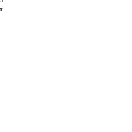
za
r.