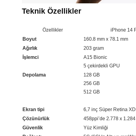
Teknik Özellikler
Özellikler
iPhone 14 
Boyut
160.8 mm x 78.1 mm
Ağırlık
203 gram
İşlemci
A15 Bionic
5 çekirdekli GPU
Depolama
128 GB
256 GB
512 GB
Ekran tipi
6,7 inç Süper Retina X
Çözünürlük
458ppi’de 2.778 x 1.284
Güvenlik
Yüz Kimliği