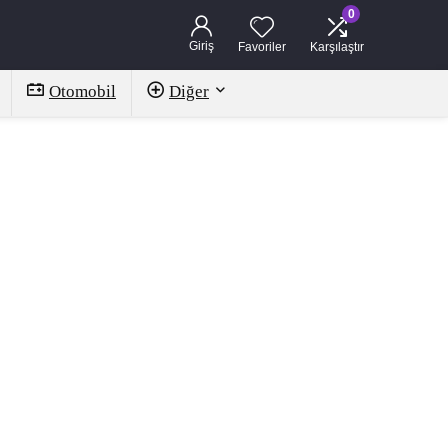
0
Giriş
Favoriler
Karşılaştır
Otomobil
Diğer