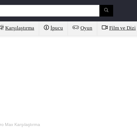
Karşılaştırma
İpucu
Oyun
Film ve Dizi
ro Max Karşılaştırma