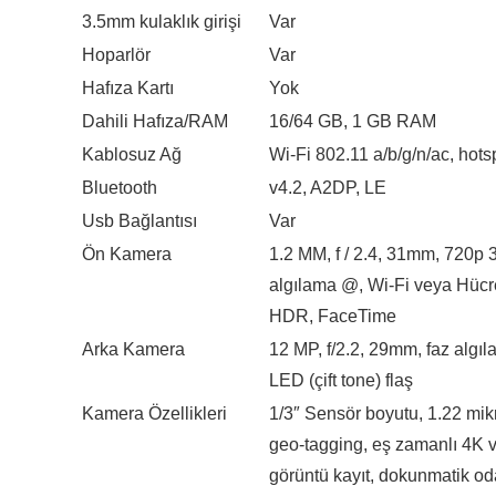
3.5mm kulaklık girişi
Var
Hoparlör
Var
Hafıza Kartı
Yok
Dahili Hafıza/RAM
16/64 GB, 1 GB RAM
Kablosuz Ağ
Wi-Fi 802.11 a/b/g/n/ac, hots
Bluetooth
v4.2, A2DP, LE
Usb Bağlantısı
Var
Ön Kamera
1.2 MM, f / 2.4, 31mm, 720p 
algılama @, Wi-Fi veya Hücr
HDR, FaceTime
Arka Kamera
12 MP, f/2.2, 29mm, faz algıla
LED (çift tone) flaş
Kamera Özellikleri
1/3″ Sensör boyutu, 1.22 mik
geo-tagging, eş zamanlı 4K 
görüntü kayıt, dokunmatik od