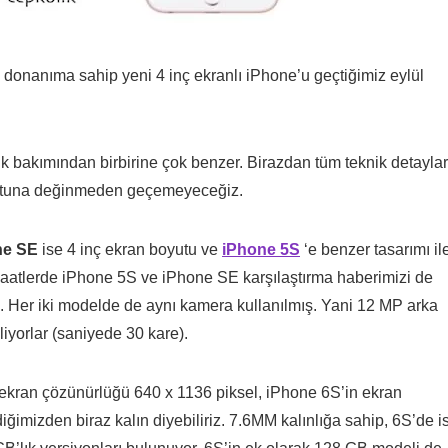
ü donanıma sahip yeni 4 inç ekranlı iPhone’u geçtiğimiz eylül
ellik bakımından birbirine çok benzer. Birazdan tüm teknik detayla
oyutuna değinmeden geçemeyeceğiz.
ne SE
ise 4 inç ekran boyutu ve
iPhone 5S
‘e benzer tasarımı il
n saatlerde iPhone 5S ve iPhone SE karşılaştırma haberimizi de
. Her iki modelde de aynı kamera kullanılmış. Yani 12 MP arka
yorlar (saniyede 30 kare).
ekran çözünürlüğü 640 x 1136 piksel, iPhone 6S’in ekran
imizden biraz kalın diyebiliriz. 7.6MM kalınlığa sahip, 6S’de i