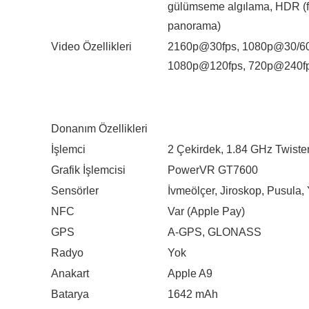
gülümseme algılama, HDR (fo
panorama)
Video Özellikleri
2160p@30fps, 1080p@30/60
1080p@120fps, 720p@240f
Donanım Özellikleri
İşlemci
2 Çekirdek, 1.84 GHz Twiste
Grafik İşlemcisi
PowerVR GT7600
Sensörler
İvmeölçer, Jiroskop, Pusula,
NFC
Var (Apple Pay)
GPS
A-GPS, GLONASS
Radyo
Yok
Anakart
Apple A9
Batarya
1642 mAh