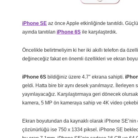
iPhone SE
az önce Apple etkinliğinde tanıtıldı. Güçl
ayında tanıtılan
iPhone 6S
ile karşılaştırdık.
Öncelikle belirtmeliyim ki her iki akıllı telefon da öz
değineceğiz fakat en önemli özellikleri ve ekran b
iPhone 6S
bildiğiniz üzere 4.7″ ekrana sahipti.
iPho
geldi. Hatta bire bir aynı desek yanılmayız. İlerleye
yayınlayacağız. Karşılaştırmaya geri dönecek olursak
kamera, 5 MP ön kameraya sahip ve 4K video çekebili
Ekran boyutundan da kaynaklı olarak iPhone SE’nin 
çözünürlüğü ise 750 x 1334 piksel. iPhone SE beklediğ