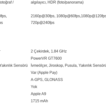
toğraf /
algılayıcı, HDR (foto/panorama)
fps,
2160p@30fps, 1080p@60fps,1080p@120fps
ps
720p@240fps
r
2 Çekirdek, 1.84 GHz
PowerVR GT7600
 Yakınlık Sensörü
İvmeölçer, Jiroskop, Pusula, Yakınlık Sensör
Var (Apple Pay)
A-GPS, GLONASS
Yok
Apple A9
1715 mAh