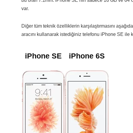
bu oran 7.1mm. iPhone SE’nin sadece 16 GB ve 64 GB’
var.
Diğer tüm teknik özelliklerin karşılaştırmasını aşağıd
aracını kullanarak istediğiniz telefonu iPhone SE ile k
iPhone SE
iPhone 6S