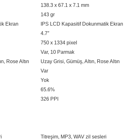
138.3 x 67.1 x 7.1 mm
143 gr
ik Ekran
IPS LCD Kapasitif Dokunmatik Ekran
4.7″
750 x 1334 pixel
Var, 10 Parmak
ın, Rose Altın
Uzay Grisi, Gümüş, Altın, Rose Altın
Var
Yok
65.6%
326 PPI
i
Titreşim, MP3, WAV zil sesleri