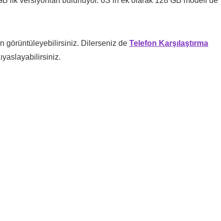
lık versiyonları bulunuyor. 6S’in ek olarak 128 GB modeli de
an görüntüleyebilirsiniz. Dilerseniz de
Telefon Karşılaştırma
ıyaslayabilirsiniz.