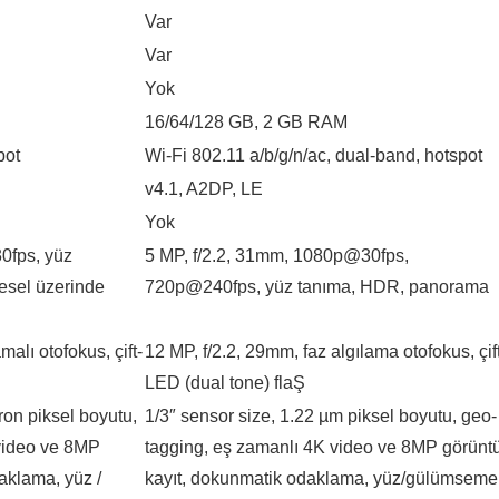
Var
Var
Yok
16/64/128 GB, 2 GB RAM
pot
Wi-Fi 802.11 a/b/g/n/ac, dual-band, hotspot
v4.1, A2DP, LE
Yok
30fps, yüz
5 MP, f/2.2, 31mm, 1080p@30fps,
esel üzerinde
720p@240fps, yüz tanıma, HDR, panorama
malı otofokus, çift-
12 MP, f/2.2, 29mm, faz algılama otofokus, çift
LED (dual tone) flaŞ
ron piksel boyutu,
1/3″ sensor size, 1.22 µm piksel boyutu, geo-
video ve 8MP
tagging, eş zamanlı 4K video ve 8MP görünt
aklama, yüz /
kayıt, dokunmatik odaklama, yüz/gülümseme