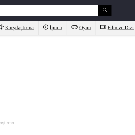
Karşılaştırma
İpucu
Oyun
Film ve Dizi
aştırma