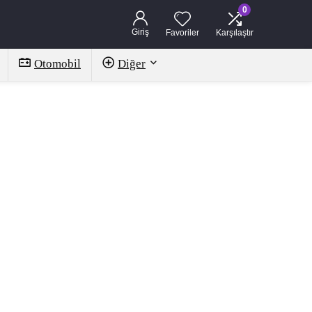
0
Giriş
Favoriler
Karşılaştır
Otomobil
Diğer