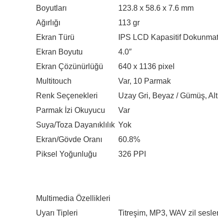
Boyutları
123.8 x 58.6 x 7.6 mm
Ağırlığı
113 gr
Ekran Türü
IPS LCD Kapasitif Dokunmat
Ekran Boyutu
4.0″
Ekran Çözünürlüğü
640 x 1136 pixel
Multitouch
Var, 10 Parmak
Renk Seçenekleri
Uzay Gri, Beyaz / Gümüş, Alt
Parmak İzi Okuyucu
Var
Suya/Toza Dayanıklılık
Yok
Ekran/Gövde Oranı
60.8%
Piksel Yoğunluğu
326 PPI
Multimedia Özellikleri
Uyarı Tipleri
Titreşim, MP3, WAV zil sesler