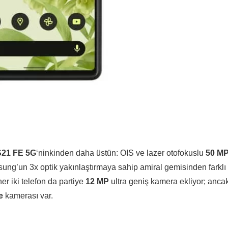
S21 FE 5G
‘ninkinden daha üstün: OIS ve lazer otofokuslu
50 M
ng’un 3x optik yakınlaştırmaya sahip amiral gemisinden farklı
er iki telefon da partiye
12 MP
ultra geniş kamera ekliyor; anca
ie
kamerası var.