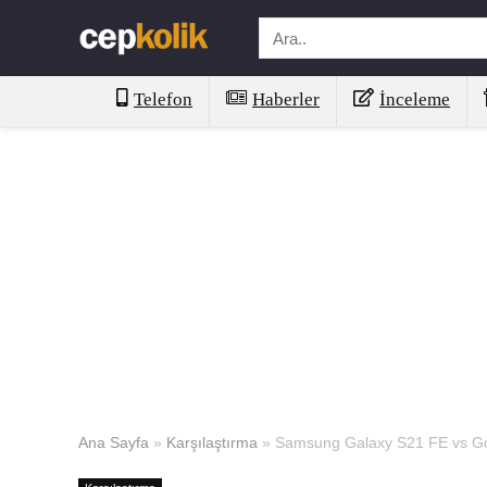
Telefon
Haberler
İnceleme
Ana Sayfa
»
Karşılaştırma
»
Samsung Galaxy S21 FE vs Goo