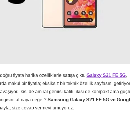
oğru fiyata harika özelliklerle satışa çıktı.
Galaxy S21 FE 5G
,
a makul bir fiyatla; eksiksiz bir teknik özellik sayfasını getiriyor
savaşıyor. İkisi de amiral gemisi katili; ikisi de kompakt ama güçl
hangisini almaya değer?
Samsung Galaxy S21 FE 5G ve Goog
ırmayla; size cevap vermeyi umuyoruz.