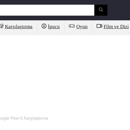
Karşılaştırma
İpucu
Oyun
Film ve Dizi
gle Pixel 6 Karşılaştırma