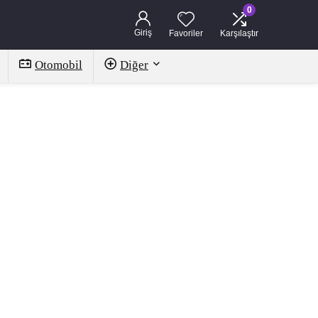
0
Giriş
Favoriler
Karşılaştır
Otomobil
Diğer