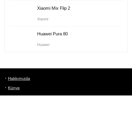
Xiaomi Mix Flip 2
Xiaomi
Huawei Pura 80
Huawei
Hakkımızda
Künye
Gizlilik Politikası
Kullanım Koşulları
iletişim
Telefon Karşılaştırma