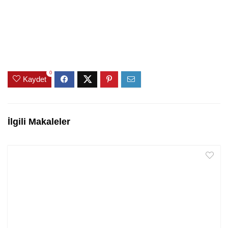
0
Kaydet
İlgili Makaleler