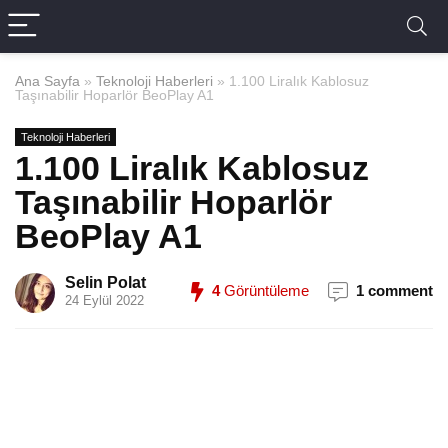
Ana Sayfa
»
Teknoloji Haberleri
»
1.100 Liralık Kablosuz
Taşınabilir Hoparlör BeoPlay A1
Teknoloji Haberleri
1.100 Liralık Kablosuz
Taşınabilir Hoparlör
BeoPlay A1
Selin Polat
4
Görüntüleme
1 comment
24 Eylül 2022