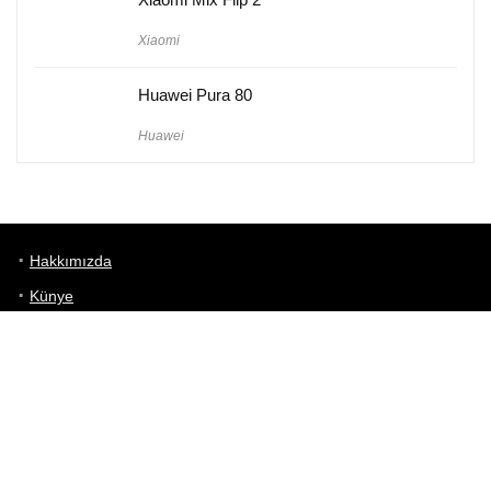
Xiaomi
Huawei Pura 80
Huawei
Hakkımızda
Künye
Gizlilik Politikası
Kullanım Koşulları
iletişim
Telefon Karşılaştırma