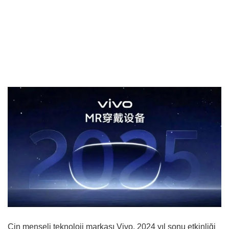
Çin menşeli teknoloji markası Vivo, 2024 yıl sonu etkinliği