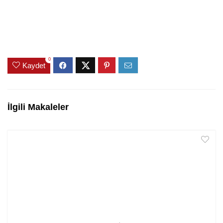
0
Kaydet
İlgili Makaleler