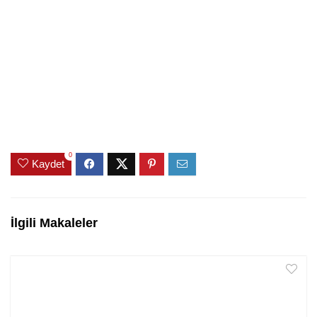
0
Kaydet
İlgili Makaleler