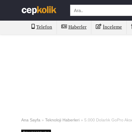
Telefon
Haberler
İnceleme
Ana Sayfa
»
Teknoloji Haberleri
»
5.000 Dolarlık GoPro Aks