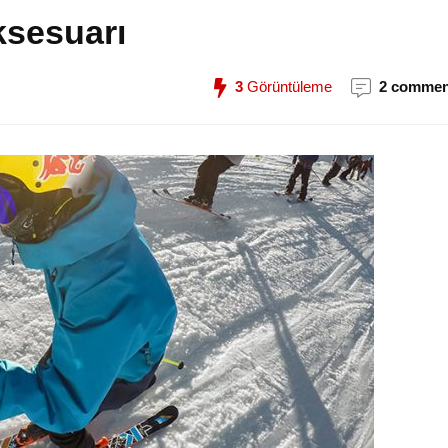
ksesuarı
3
Görüntüleme
2 commen