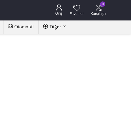
0
Giriş
Favoriler
Karşılaştır
Otomobil
Diğer