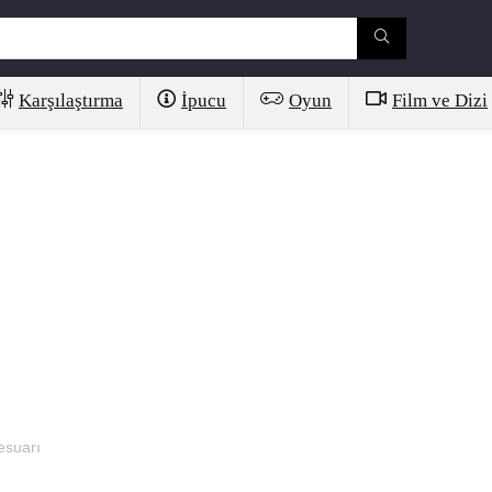
Karşılaştırma
İpucu
Oyun
Film ve Dizi
esuarı