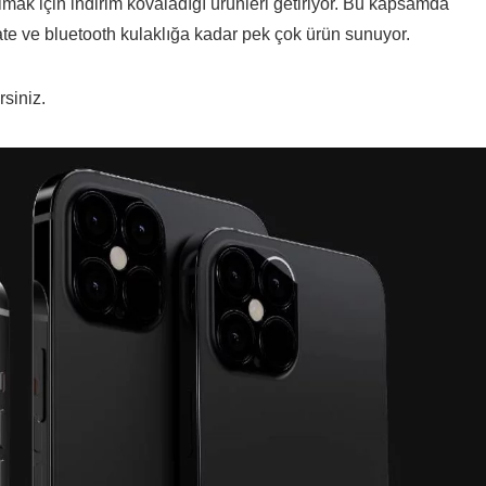
mak için indirim kovaladığı ürünleri getiriyor. Bu kapsamda
aate ve bluetooth kulaklığa kadar pek çok ürün sunuyor.
rsiniz.