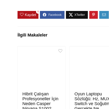
0
Kaydet
İlgili Makaleler
Hibrit Çalışan
Oyun Laptopu
Profesyoneller İçin
Sözlüğü: Hz, MU
Neden Casper
Switch ve Soğut
Nirvana S100?
Gerçekte Ne