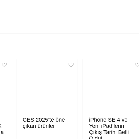
CES 2025’te öne
iPhone SE 4 ve
X
çıkan ürünler
Yeni iPad’lerin
ma
Çıkış Tarihi Belli
Oldu!