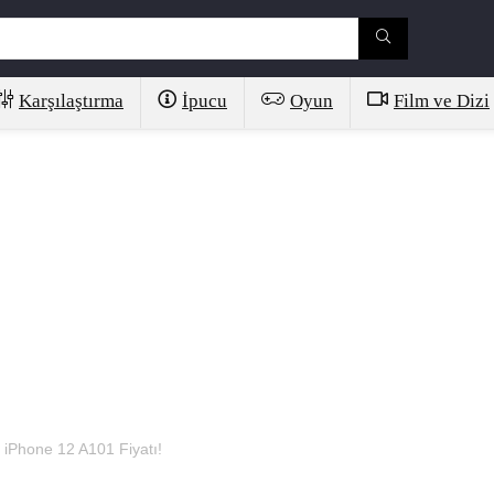
Karşılaştırma
İpucu
Oyun
Film ve Dizi
 iPhone 12 A101 Fiyatı!