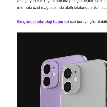
amaçlayan A101, yeni haftada pek çok kişinin satın al
internete özel mağazasında akıllı telefondan akıllı s
En güncel teknoloji haberleri
için buraya göz atabili