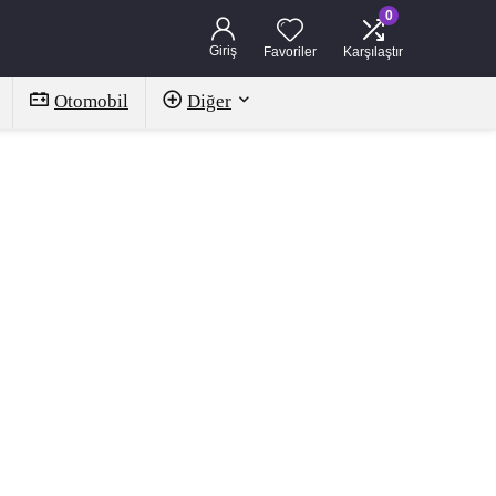
0
Giriş
Favoriler
Karşılaştır
Otomobil
Diğer