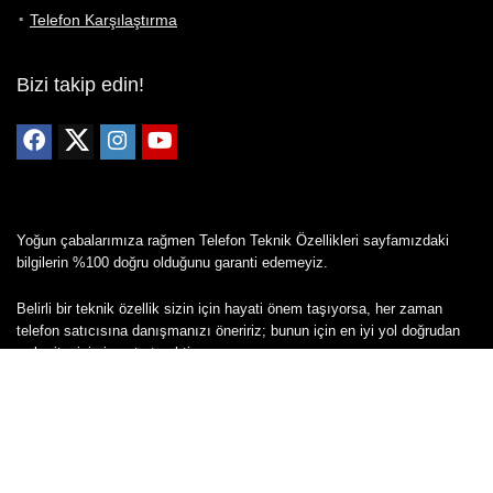
Telefon Karşılaştırma
Bizi takip edin!
Yoğun çabalarımıza rağmen Telefon Teknik Özellikleri sayfamızdaki
bilgilerin %100 doğru olduğunu garanti edemeyiz.
Belirli bir teknik özellik sizin için hayati önem taşıyorsa, her zaman
telefon satıcısına danışmanızı öneririz; bunun için en iyi yol doğrudan
web sitesini ziyaret etmektir.
Mevcut telefona ait herhangi bir bilginin yanlış veya eksik olduğunu
düşünüyorsanız lütfen bizimle
buradan
iletişime geçin.