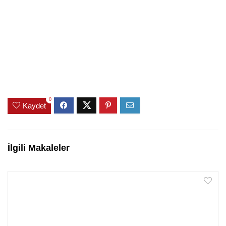
0
Kaydet
İlgili Makaleler