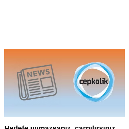
Hedefe uymazsanız, çarpılırsınız…