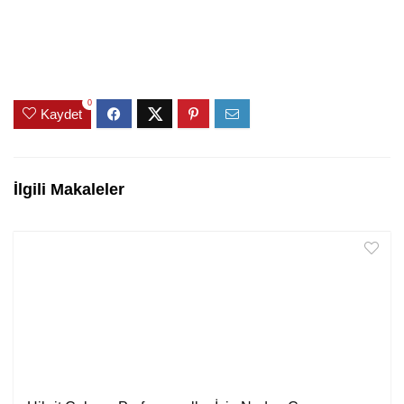
0
Kaydet
İlgili Makaleler