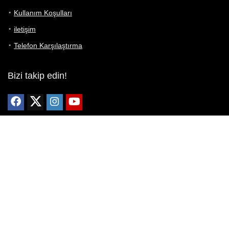
Kullanım Koşulları
iletişim
Telefon Karşılaştırma
Bizi takip edin!
Yoğun çabalarımıza rağmen Telefon Teknik Özellikleri sayfamızdaki
bilgilerin %100 doğru olduğunu garanti edemeyiz.
Belirli bir teknik özellik sizin için hayati önem taşıyorsa, her zaman
telefon satıcısına danışmanızı öneririz; bunun için en iyi yol doğrudan
web sitesini ziyaret etmektir.
Mevcut telefona ait herhangi bir bilginin yanlış veya eksik olduğunu