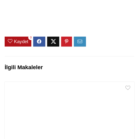
0
Kaydet
İlgili Makaleler