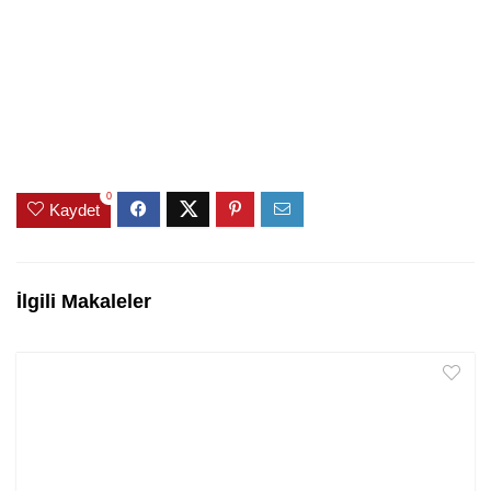
0
Kaydet
İlgili Makaleler