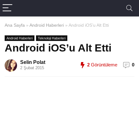
Ana Sayfa
»
Android Haberleri
»
Android iOS’u Alt Etti
Android Haberleri
Teknoloji Haberleri
Android iOS’u Alt Etti
Selin Polat
2
Görüntüleme
0
2 Şubat 2015