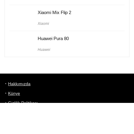
Xiaomi Mix Flip 2
Xiaomi
Huawei Pura 80
Huawei
Hakkımızda
Künye
Gizlilik Politikası
Kullanım Koşulları
iletişim
Telefon Karşılaştırma