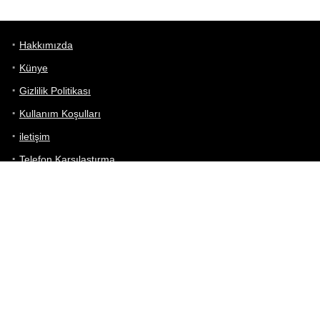
Hakkımızda
Künye
Gizlilik Politikası
Kullanım Koşulları
iletişim
Telefon Karşılaştırma
Bizi takip edin!
Yoğun çabalarımıza rağmen Telefon Teknik Özellikleri sayfamızdaki
bilgilerin %100 doğru olduğunu garanti edemeyiz.