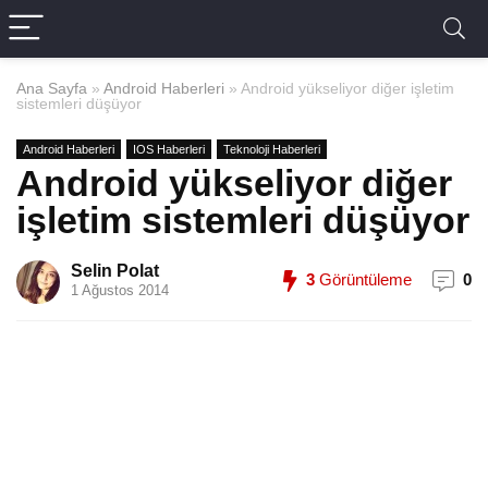
Ana Sayfa
»
Android Haberleri
»
Android yükseliyor diğer işletim
sistemleri düşüyor
Android Haberleri
IOS Haberleri
Teknoloji Haberleri
Android yükseliyor diğer
işletim sistemleri düşüyor
Selin Polat
3
Görüntüleme
0
1 Ağustos 2014