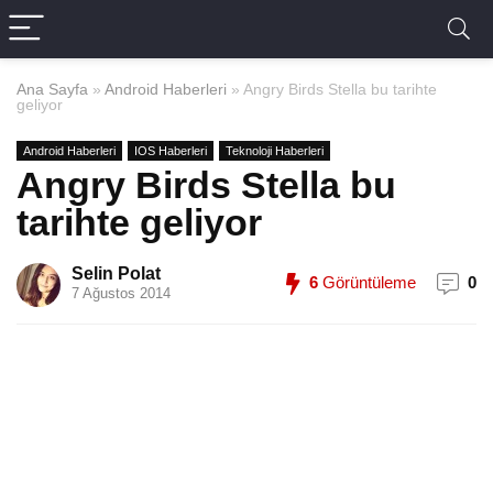
Ana Sayfa
»
Android Haberleri
»
Angry Birds Stella bu tarihte
geliyor
Android Haberleri
IOS Haberleri
Teknoloji Haberleri
Angry Birds Stella bu
tarihte geliyor
Selin Polat
6
Görüntüleme
0
7 Ağustos 2014