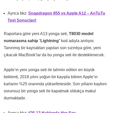
Ayrıca bkz:
Snapdragon 855 vs Apple A12 – AnTuTu
Test Sonuçları!
Raporlara göre yeni A13 yonga seti,
T8030 model
numarasına sahip
“
Lightning
” kod adıyla anılıyor.
Tanınmış bir kaynaktan yapılan son sızıntıya göre, yeni
çıkacak MacBook’lar da bu yonga seti ile desteklenecek.
Apple’ın yeni yonga seti ile tahmin edilen en büyük
beklenti, 2018 yılını yoğun bir kayıpla bitiren Apple’ın
karlarını %25 oranında yükseltmesidir. Son yılların kaybını
sorunsuz bir yonga seti ile kapatmak oldukça makul
durmaktadır.
Ayrıca bkz:
iOS 13 Hakkında Her Şey