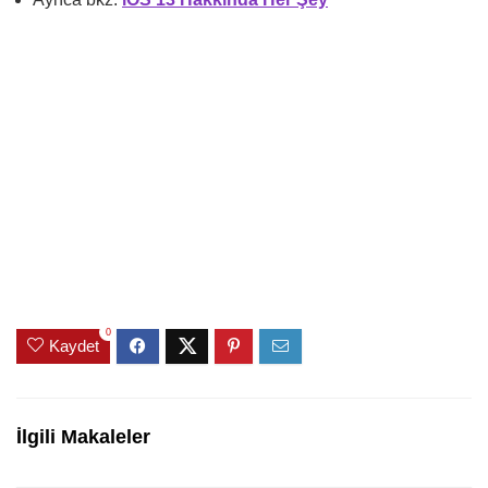
0
Kaydet
İlgili Makaleler