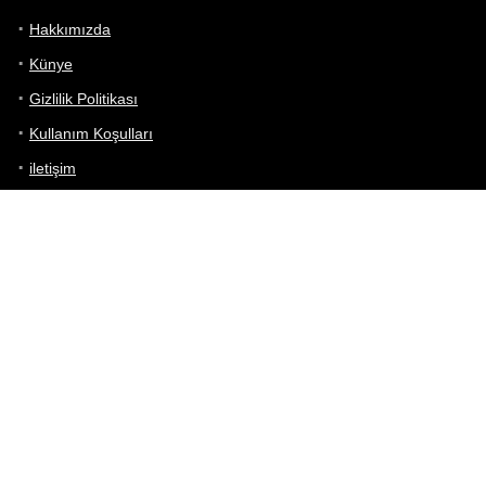
Hakkımızda
Künye
Gizlilik Politikası
Kullanım Koşulları
iletişim
Telefon Karşılaştırma
Bizi takip edin!
Yoğun çabalarımıza rağmen Telefon Teknik Özellikleri sayfamızdaki
bilgilerin %100 doğru olduğunu garanti edemeyiz.