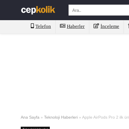
Telefon
Haberler
İnceleme
Ana Sayfa
»
Teknoloji Haberleri
»
Apple AirPods Pro 2 ilk ür