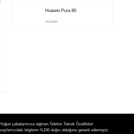
Huawei Pura 80
Huawei
Yoğun çabalarımıza rağmen Telefon Teknik Özellikleri
sayfamızdaki bilgilerin %100 doğru olduğunu garanti edemeyiz.