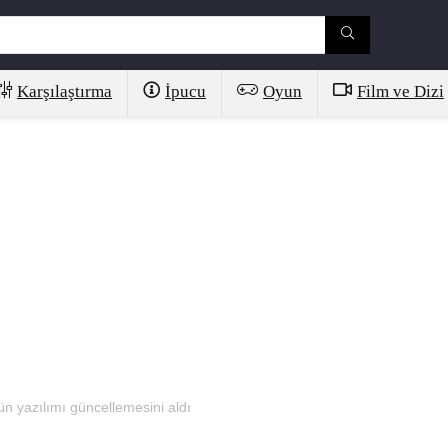
Karşılaştırma
İpucu
Oyun
Film ve Dizi
ün yazılımı güncellemesini aldı