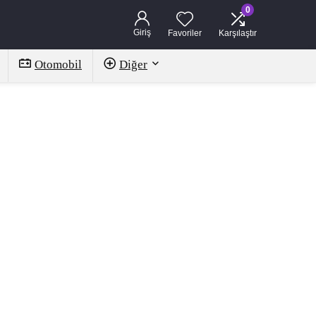
0
Giriş
Favoriler
Karşılaştır
Otomobil
Diğer