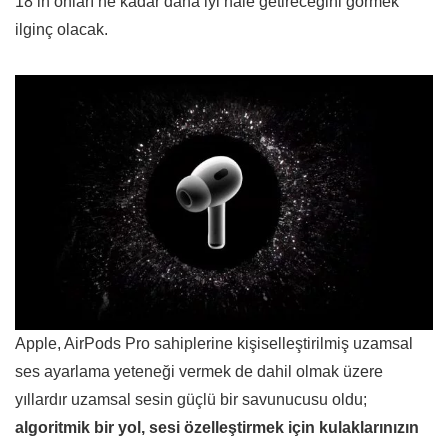
18’in onları ne kadar daha iyi hale getireceğini görmek
ilginç olacak.
Apple, AirPods Pro sahiplerine kişiselleştirilmiş uzamsal
ses ayarlama yeteneği vermek de dahil olmak üzere
yıllardır uzamsal sesin güçlü bir savunucusu oldu;
algoritmik bir yol, sesi özelleştirmek için kulaklarınızın