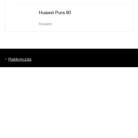
Huawei Pura 80
Huawei
Hakkımızda
Künye
Gizlilik Politikası
Kullanım Koşulları
iletişim
Telefon Karşılaştırma
Bizi takip edin!