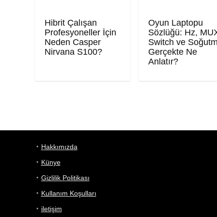
Hibrit Çalışan
Oyun Laptopu
Profesyoneller İçin
Sözlüğü: Hz, MU
Neden Casper
Switch ve Soğut
Nirvana S100?
Gerçekte Ne
Anlatır?
Hakkımızda
Künye
Gizlilik Politikası
Kullanım Koşulları
iletişim