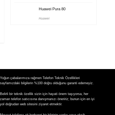
Huawei Pura 80
Huawei
Yoğun çabalarımıza rağmen Telefon Teknik Özellikleri
sayfamızdaki bilgilerin %100 doğru olduğunu garanti edemeyiz.
Belirli bir teknik özellik sizin için hayati önem taşıyorsa, her
zaman telefon satıcısına danışmanızı öneririz; bunun için en iyi
yol doğrudan web sitesini ziyaret etmektir.
Mevcut telefona ait herhangi bir bilginin yanlış veya eksik