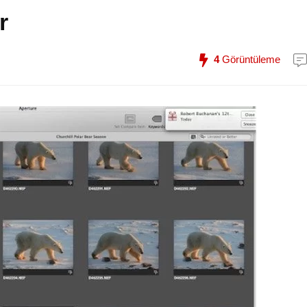
r
4
Görüntüleme