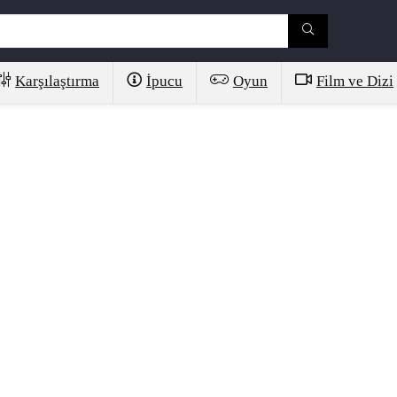
Karşılaştırma
İpucu
Oyun
Film ve Dizi