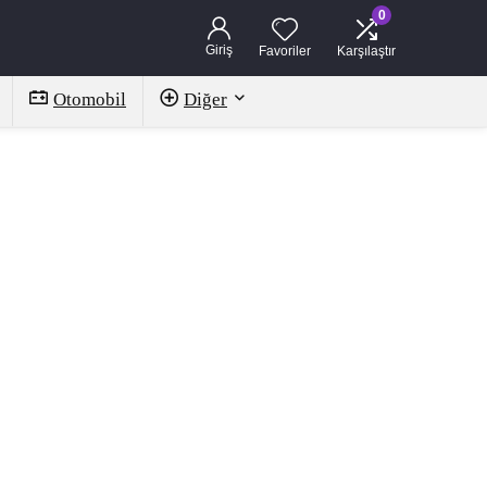
0
Giriş
Favoriler
Karşılaştır
Otomobil
Diğer