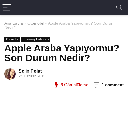
Ana Sayfa
»
Otomobil
»
Apple Araba Yapıyormu? Son Durum
Nedir?
Otomobil
Teknoloji Haberleri
Apple Araba Yapıyormu?
Son Durum Nedir?
Selin Polat
24 Haziran 2015
3
Görüntüleme
1 comment