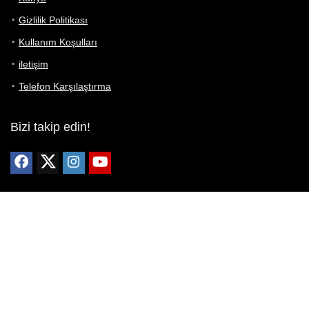
Gizlilik Politikası
Kullanım Koşulları
iletişim
Telefon Karşılaştırma
Bizi takip edin!
Yoğun çabalarımıza rağmen Telefon Teknik Özellikleri sayfamızdaki
bilgilerin %100 doğru olduğunu garanti edemeyiz.
Belirli bir teknik özellik sizin için hayati önem taşıyorsa, her zaman
telefon satıcısına danışmanızı öneririz; bunun için en iyi yol doğrudan
web sitesini ziyaret etmektir.