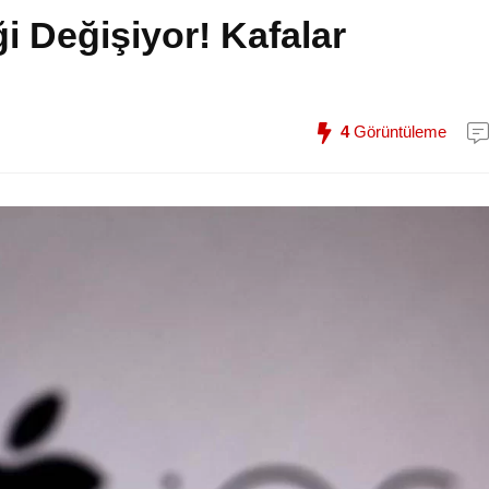
i Değişiyor! Kafalar
4
Görüntüleme