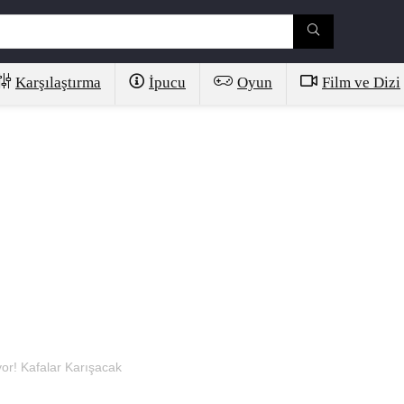
Karşılaştırma
İpucu
Oyun
Film ve Dizi
or! Kafalar Karışacak