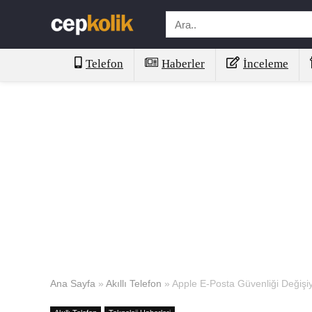
Telefon
Haberler
İnceleme
Ana Sayfa
»
Akıllı Telefon
»
Apple E-Posta Güvenliği Değişiy