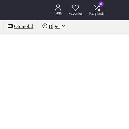
0
Giriş
Favoriler
Karşılaştır
Otomobil
Diğer