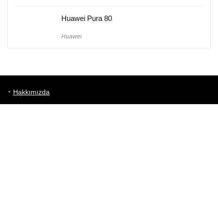
Huawei Pura 80
Huawei
Hakkımızda
Künye
Gizlilik Politikası
Kullanım Koşulları
iletişim
Telefon Karşılaştırma
Bizi takip edin!