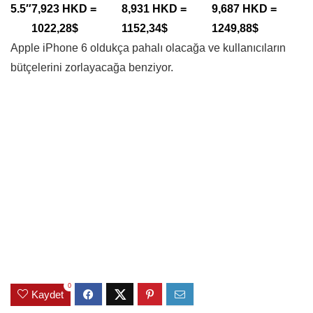
5.5″
7,923 HKD =
8,931 HKD =
9,687 HKD =
1022,28$
1152,34$
1249,88$
Apple iPhone 6 oldukça pahalı olacağa ve kullanıcıların
bütçelerini zorlayacağa benziyor.
0
Kaydet