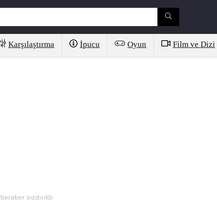
Karşılaştırma
İpucu
Oyun
Film ve Dizi
beraber sızdırıldı