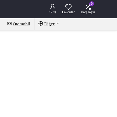
0
Giriş
Favoriler
Karşılaştır
Otomobil
Diğer