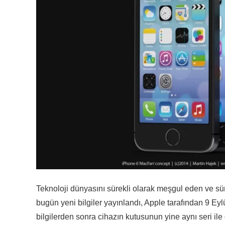
Teknoloji dünyasını sürekli olarak meşgul eden ve sür
bugün yeni bilgiler yayınlandı, Apple tarafından 9 Ey
bilgilerden sonra cihazın kutusunun yine aynı seri il