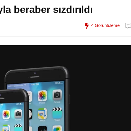
a beraber sızdırıldı
4
Görüntüleme