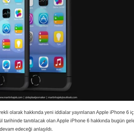
ekli olarak hakkında yeni iddialar yayınlanan Apple iPhone 6 iç
lül tarihinde tanıtılacak olan Apple iPhone 6 hakkında bugün gel
e devam edeceği anlaşıldı.