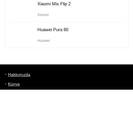
Xiaomi Mix Flip 2
Xiaomi
Huawei Pura 80
Huawei
Hakkımızda
Künye
Gizlilik Politikası
Kullanım Koşulları
iletişim
Telefon Karşılaştırma