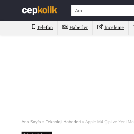
Telefon
Haberler
İnceleme
Ana Sayfa
»
Teknoloji Haberleri
»
Apple M4 Çipi ve Yeni M