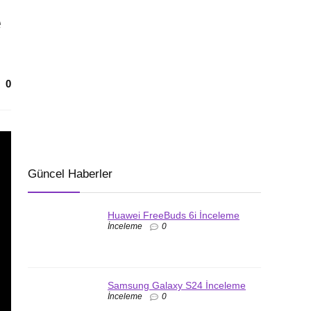
e
0
Güncel Haberler
Huawei FreeBuds 6i İnceleme
İnceleme
0
Samsung Galaxy S24 İnceleme
İnceleme
0