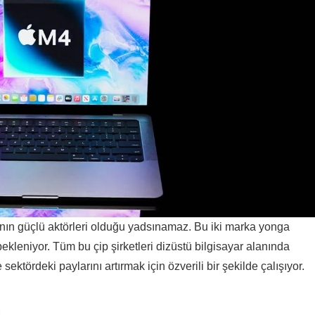
ın güçlü aktörleri olduğu yadsınamaz. Bu iki marka yonga
bekleniyor. Tüm bu çip şirketleri dizüstü bilgisayar alanında
ktördeki paylarını artırmak için özverili bir şekilde çalışıyor.