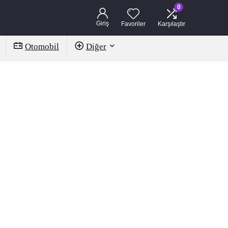
0
Giriş
Favoriler
Karşılaştır
Otomobil
Diğer