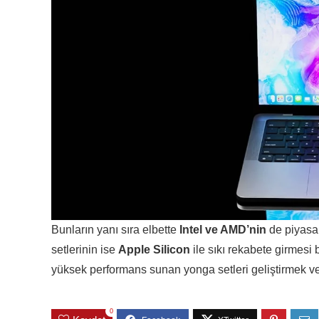
Bunların yanı sıra elbette
Intel ve AMD’nin
de piyasan
setlerinin ise
Apple Silicon
ile sıkı rekabete girmesi 
yüksek performans sunan yonga setleri geliştirmek ve se
0