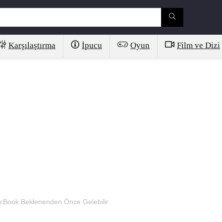
Karşılaştırma
İpucu
Oyun
Film ve Dizi
acBook Beklenenden Önce Gelebilir