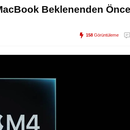
i MacBook Beklenenden Önc
158
Görüntüleme