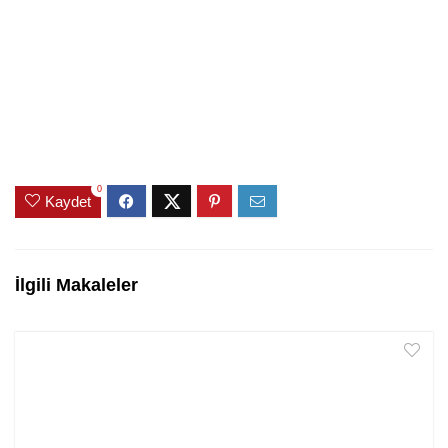
0
Kaydet
İlgili Makaleler