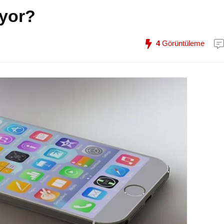
yor?
4
Görüntüleme