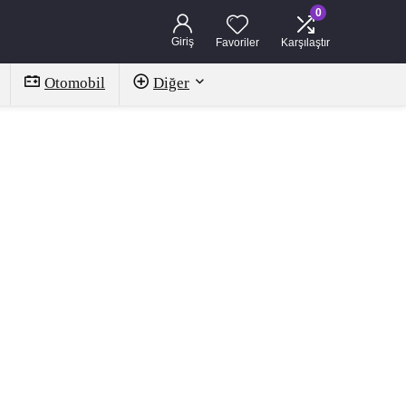
0
Giriş
Favoriler
Karşılaştır
Otomobil
Diğer