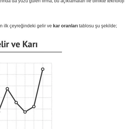
rında da yüzü gülen firma, bu açıklamaları ile birlikte teknoloji
 ilk çeyreğindeki gelir ve
kar oranları
tablosu şu şekilde;