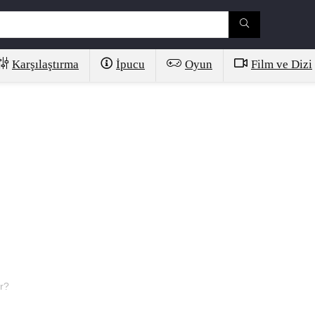
Karşılaştırma
İpucu
Oyun
Film ve Dizi
r?