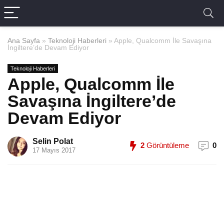
Ana Sayfa
»
Teknoloji Haberleri
»
Apple, Qualcomm İle Savaşına
İngiltere’de Devam Ediyor
Teknoloji Haberleri
Apple, Qualcomm İle
Savaşına İngiltere’de
Devam Ediyor
Selin Polat
2
Görüntüleme
0
17 Mayıs 2017