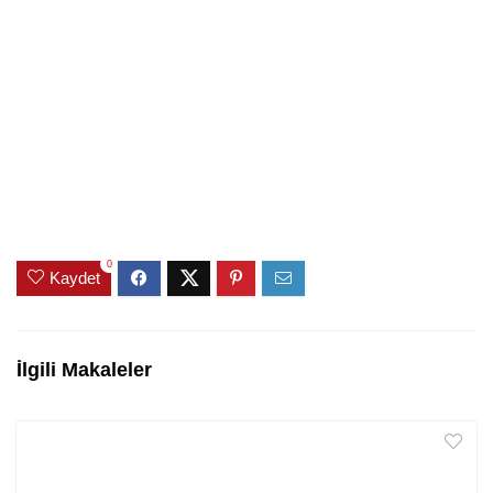
0
Kaydet
İlgili Makaleler