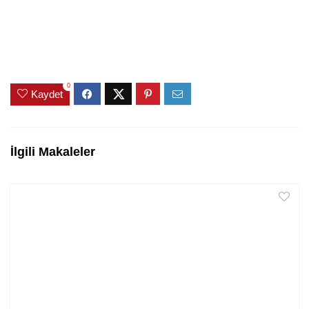
0
Kaydet
İlgili Makaleler