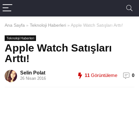
Ana Sayfa
»
Teknoloji Haberleri
»
Apple Watch Satışları Arttı!
Teknoloji Haberleri
Apple Watch Satışları
Arttı!
Selin Polat
11
Görüntüleme
0
26 Nisan 2016