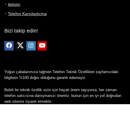
iletişim
Telefon Karşılaştırma
Bizi takip edin!
Yoğun çabalarımıza rağmen Telefon Teknik Özellikleri sayfamızdaki
bilgilerin %100 doğru olduğunu garanti edemeyiz.
Belirli bir teknik özellik sizin için hayati önem taşıyorsa, her zaman
telefon satıcısına danışmanızı öneririz; bunun için en iyi yol doğrudan
web sitesini ziyaret etmektir.
Mevcut telefona ait herhangi bir bilginin yanlış veya eksik olduğunu
düşünüyorsanız lütfen bizimle
buradan
iletişime geçin.